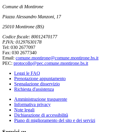
Comune di Montirone
Piazza Alessandro Manzoni, 17
25010 Montirone (BS)
Codice fiscale: 80012470177
P.IVA: 01297630178
Tel: 030 2677097
Fax: 030 2677340
Email:
comune.montirone@comune.montirone.bs.it
PEC:
protocollo@pec.comune.montirone.bs.it
Leggi le FAQ
Prenotazione appuntamento
Segnalazione disservizio
Richiesta d'assistenza
Amministrazione trasparente
Informativa privacy
Note legali
Dichiarazione di accessibilità
Piano di miglioramento del sito e dei servizi
Seguici su