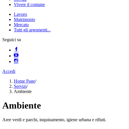
Vivere il comune
Lavoro
Matrimonio
Mercato
Tutti gli argomenti...
Seguici su
Accedi
Home Page
/
Servizi
/
Ambiente
Ambiente
Aree verdi e parchi, inquinamento, igiene urbana e rifiuti.