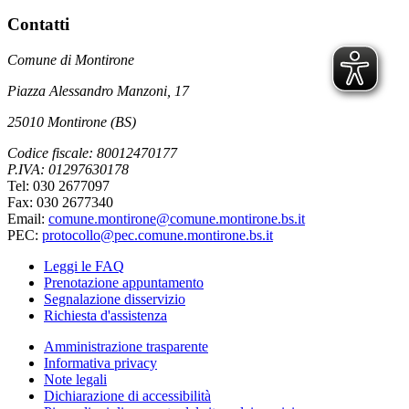
Contatti
Comune di Montirone
Piazza Alessandro Manzoni, 17
25010 Montirone (BS)
Codice fiscale: 80012470177
P.IVA: 01297630178
Tel: 030 2677097
Fax: 030 2677340
Email:
comune.montirone@comune.montirone.bs.it
PEC:
protocollo@pec.comune.montirone.bs.it
Leggi le FAQ
Prenotazione appuntamento
Segnalazione disservizio
Richiesta d'assistenza
Amministrazione trasparente
Informativa privacy
Note legali
Dichiarazione di accessibilità