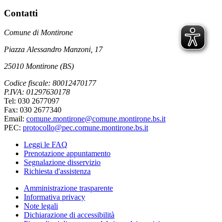
Contatti
Comune di Montirone
Piazza Alessandro Manzoni, 17
25010 Montirone (BS)
Codice fiscale: 80012470177
P.IVA: 01297630178
Tel: 030 2677097
Fax: 030 2677340
Email:
comune.montirone@comune.montirone.bs.it
PEC:
protocollo@pec.comune.montirone.bs.it
Leggi le FAQ
Prenotazione appuntamento
Segnalazione disservizio
Richiesta d'assistenza
Amministrazione trasparente
Informativa privacy
Note legali
Dichiarazione di accessibilità