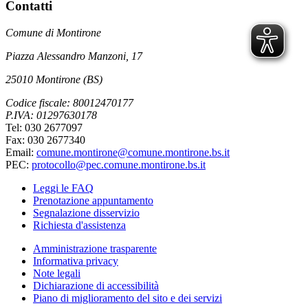
Contatti
Comune di Montirone
Piazza Alessandro Manzoni, 17
25010 Montirone (BS)
Codice fiscale: 80012470177
P.IVA: 01297630178
Tel: 030 2677097
Fax: 030 2677340
Email:
comune.montirone@comune.montirone.bs.it
PEC:
protocollo@pec.comune.montirone.bs.it
Leggi le FAQ
Prenotazione appuntamento
Segnalazione disservizio
Richiesta d'assistenza
Amministrazione trasparente
Informativa privacy
Note legali
Dichiarazione di accessibilità
Piano di miglioramento del sito e dei servizi