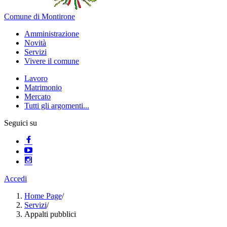
Comune di Montirone
Amministrazione
Novità
Servizi
Vivere il comune
Lavoro
Matrimonio
Mercato
Tutti gli argomenti...
Seguici su
Accedi
Home Page
/
Servizi
/
Appalti pubblici