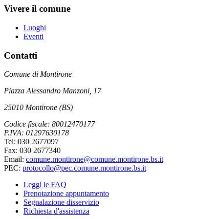
Vivere il comune
Luoghi
Eventi
Contatti
Comune di Montirone
Piazza Alessandro Manzoni, 17
25010 Montirone (BS)
Codice fiscale: 80012470177
P.IVA: 01297630178
Tel: 030 2677097
Fax: 030 2677340
Email:
comune.montirone@comune.montirone.bs.it
PEC:
protocollo@pec.comune.montirone.bs.it
Leggi le FAQ
Prenotazione appuntamento
Segnalazione disservizio
Richiesta d'assistenza