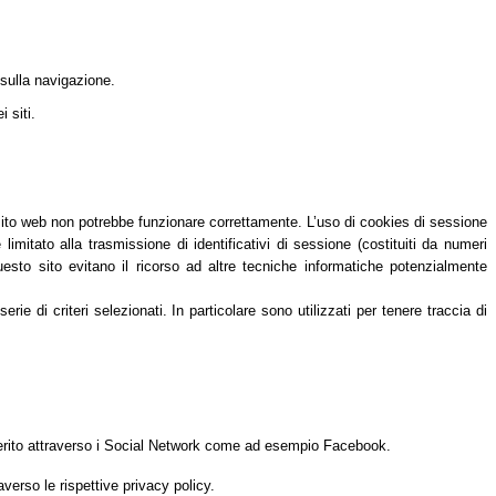
 sulla navigazione.
 siti.
 sito web non potrebbe funzionare correttamente. L’uso di cookies di sessione
itato alla trasmissione di identificativi di sessione (costituiti da numeri
questo sito evitano il ricorso ad altre tecniche informatiche potenzialmente
e di criteri selezionati. In particolare sono utilizzati per tenere traccia di
n merito attraverso i Social Network come ad esempio Facebook.
averso le rispettive privacy policy.