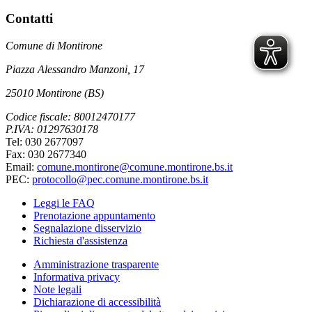
Contatti
Comune di Montirone
Piazza Alessandro Manzoni, 17
25010 Montirone (BS)
Codice fiscale: 80012470177
P.IVA: 01297630178
Tel: 030 2677097
Fax: 030 2677340
Email:
comune.montirone@comune.montirone.bs.it
PEC:
protocollo@pec.comune.montirone.bs.it
Leggi le FAQ
Prenotazione appuntamento
Segnalazione disservizio
Richiesta d'assistenza
Amministrazione trasparente
Informativa privacy
Note legali
Dichiarazione di accessibilità