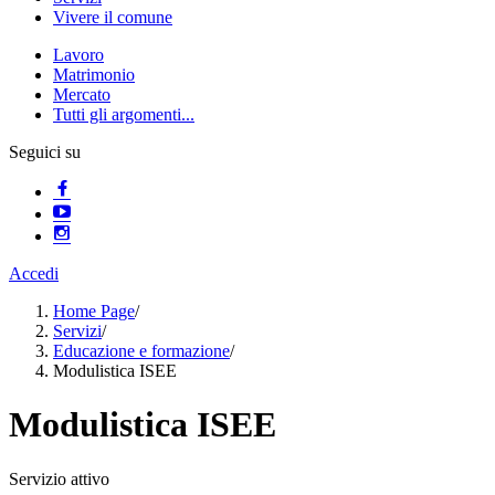
Vivere il comune
Lavoro
Matrimonio
Mercato
Tutti gli argomenti...
Seguici su
Accedi
Home Page
/
Servizi
/
Educazione e formazione
/
Modulistica ISEE
Modulistica ISEE
Servizio attivo