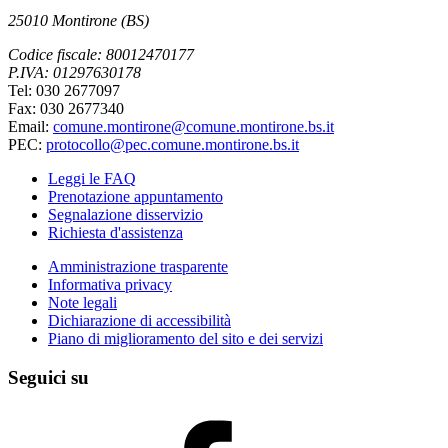
25010 Montirone (BS)
Codice fiscale: 80012470177
P.IVA: 01297630178
Tel: 030 2677097
Fax: 030 2677340
Email:
comune.montirone@comune.montirone.bs.it
PEC:
protocollo@pec.comune.montirone.bs.it
Leggi le FAQ
Prenotazione appuntamento
Segnalazione disservizio
Richiesta d'assistenza
Amministrazione trasparente
Informativa privacy
Note legali
Dichiarazione di accessibilità
Piano di miglioramento del sito e dei servizi
Seguici su