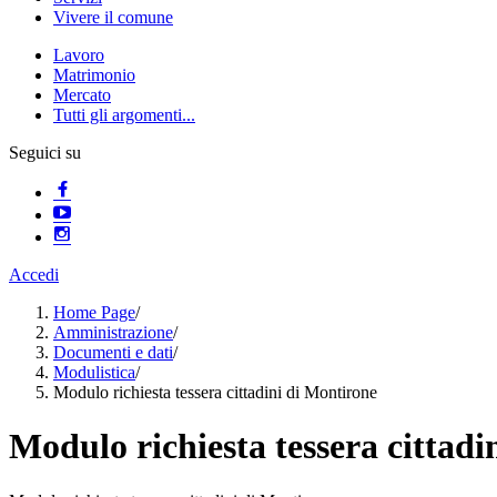
Vivere il comune
Lavoro
Matrimonio
Mercato
Tutti gli argomenti...
Seguici su
Accedi
Home Page
/
Amministrazione
/
Documenti e dati
/
Modulistica
/
Modulo richiesta tessera cittadini di Montirone
Modulo richiesta tessera cittadi