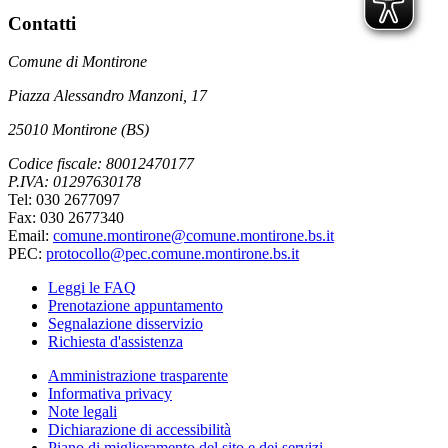
Contatti
Comune di Montirone
Piazza Alessandro Manzoni, 17
25010 Montirone (BS)
Codice fiscale: 80012470177
P.IVA: 01297630178
Tel: 030 2677097
Fax: 030 2677340
Email:
comune.montirone@comune.montirone.bs.it
PEC:
protocollo@pec.comune.montirone.bs.it
Leggi le FAQ
Prenotazione appuntamento
Segnalazione disservizio
Richiesta d'assistenza
Amministrazione trasparente
Informativa privacy
Note legali
Dichiarazione di accessibilità
Piano di miglioramento del sito e dei servizi