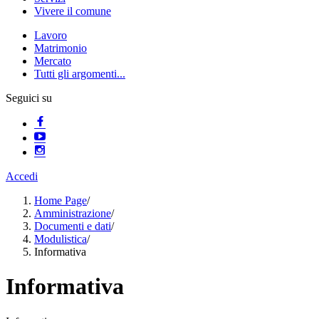
Vivere il comune
Lavoro
Matrimonio
Mercato
Tutti gli argomenti...
Seguici su
Accedi
Home Page
/
Amministrazione
/
Documenti e dati
/
Modulistica
/
Informativa
Informativa