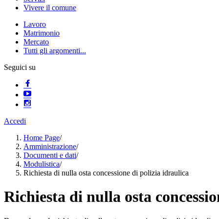
Vivere il comune
Lavoro
Matrimonio
Mercato
Tutti gli argomenti...
Seguici su
Accedi
Home Page
/
Amministrazione
/
Documenti e dati
/
Modulistica
/
Richiesta di nulla osta concessione di polizia idraulica
Richiesta di nulla osta concessio