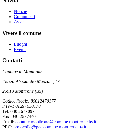
Novità
Notizie
Comunicati
Avvisi
Vivere il comune
Luoghi
Eventi
Contatti
Comune di Montirone
Piazza Alessandro Manzoni, 17
25010 Montirone (BS)
Codice fiscale: 80012470177
P.IVA: 01297630178
Tel: 030 2677097
Fax: 030 2677340
Email:
comune.montirone@comune.montirone.bs.it
PEC:
protocollo@pec.comune.montirone.bs.it