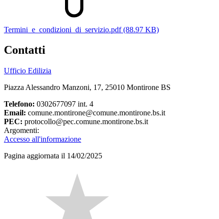
Termini_e_condizioni_di_servizio.pdf (88.97 KB)
Contatti
Ufficio Edilizia
Piazza Alessandro Manzoni, 17, 25010 Montirone BS
Telefono:
0302677097 int. 4
Email:
comune.montirone@comune.montirone.bs.it
PEC:
protocollo@pec.comune.montirone.bs.it
Argomenti:
Accesso all'informazione
Pagina aggiornata il 14/02/2025