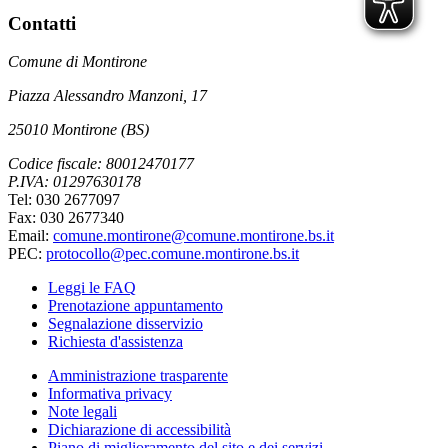
Contatti
Comune di Montirone
Piazza Alessandro Manzoni, 17
25010 Montirone (BS)
Codice fiscale: 80012470177
P.IVA: 01297630178
Tel: 030 2677097
Fax: 030 2677340
Email:
comune.montirone@comune.montirone.bs.it
PEC:
protocollo@pec.comune.montirone.bs.it
Leggi le FAQ
Prenotazione appuntamento
Segnalazione disservizio
Richiesta d'assistenza
Amministrazione trasparente
Informativa privacy
Note legali
Dichiarazione di accessibilità
Piano di miglioramento del sito e dei servizi