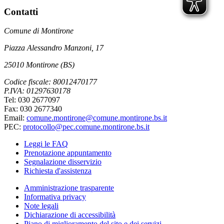
Contatti
Comune di Montirone
Piazza Alessandro Manzoni, 17
25010 Montirone (BS)
Codice fiscale: 80012470177
P.IVA: 01297630178
Tel: 030 2677097
Fax: 030 2677340
Email:
comune.montirone@comune.montirone.bs.it
PEC:
protocollo@pec.comune.montirone.bs.it
Leggi le FAQ
Prenotazione appuntamento
Segnalazione disservizio
Richiesta d'assistenza
Amministrazione trasparente
Informativa privacy
Note legali
Dichiarazione di accessibilità
Piano di miglioramento del sito e dei servizi